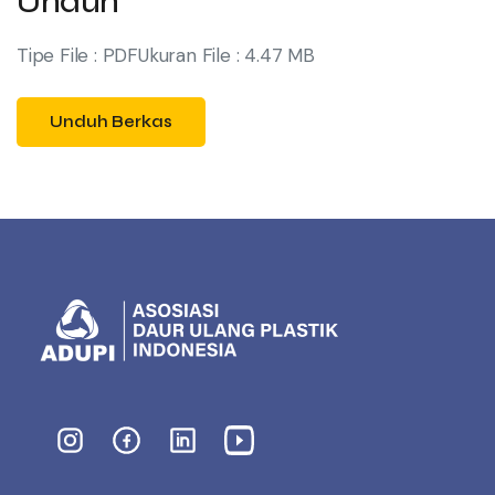
Unduh
Tipe File :
PDF
Ukuran File :
4.47 MB
Unduh Berkas