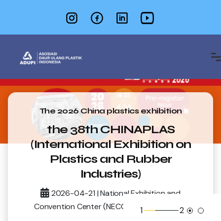
The 2026 China plastics exhibition
the 38th CHINAPLAS
(International Exhibition on
Plastics and Rubber
Industries)
2026-04-21 | National Exhibition and
Convention Center (NECC), Shanghai, China
1
2