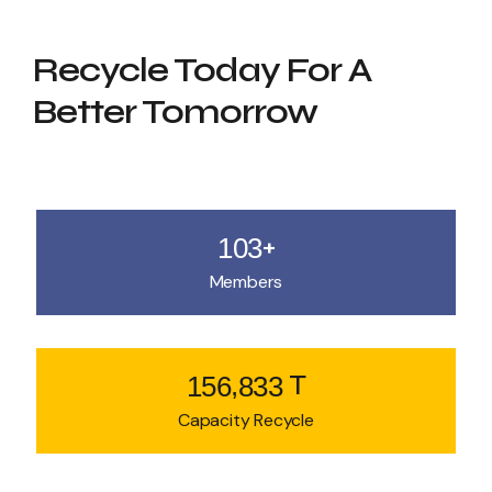
Recycle Today
For A
Better Tomorrow
+
1
0
3
Members
T
,
1
5
6
8
3
3
Capacity Recycle